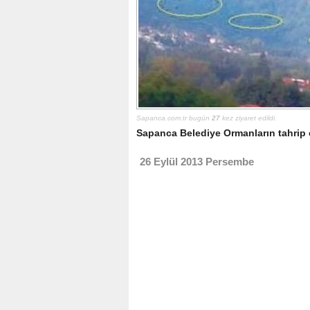
Sapanca.com.tr bugün
27
kez ziyaret edildi.
Sapanca Belediye Ormanların tahrip e
26 Eylül 2013 Persembe