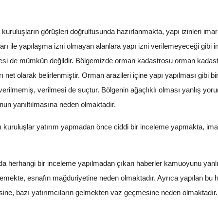
li kuruluşların görüşleri doğrultusunda hazırlanmakta, yapı izinleri im
arı ile yapılaşma izni olmayan alanlara yapı izni verilemeyeceği gibi i
mesi de mümkün değildir. Bölgemizde orman kadastrosu orman kadastr
rı net olarak belirlenmiştir. Orman arazileri içine yapı yapılması gibi
i verilmemiş, verilmesi de suçtur. Bölgenin ağaçlıklı olması yanlış y
n yanıltılmasına neden olmaktadır.
 kuruluşlar yatırım yapmadan önce ciddi bir inceleme yapmakta, imar 
ında herhangi bir inceleme yapılmadan çıkan haberler kamuoyunu yanlı
emekte, esnafın mağduriyetine neden olmaktadır. Ayrıca yapılan bu ha
ne, bazı yatırımcıların gelmekten vaz geçmesine neden olmaktadır.