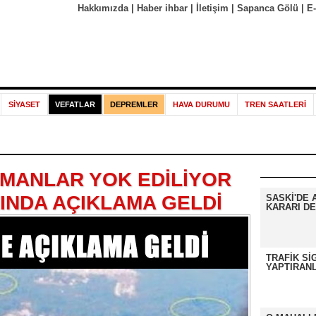
Hakkımızda
|
Haber ihbar
|
İletişim
|
Sapanca Gölü
|
E
SİYASET
VEFATLAR
DEPREMLER
HAVA DURUMU
TREN SAATLERİ
MANLAR YOK EDİLİYOR
INDA AÇIKLAMA GELDİ
SASKİ'DE 
KARARI DE
TRAFİK Sİ
YAPTIRANL