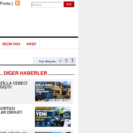
-Posta
|
SEÇİM 2024
ARŞİV
Yazı Boyutu:
DİĞER HABERLER
ATİLLA CEBECİ
ĞİŞTİ!
GORTASI
AR DİKKAT!