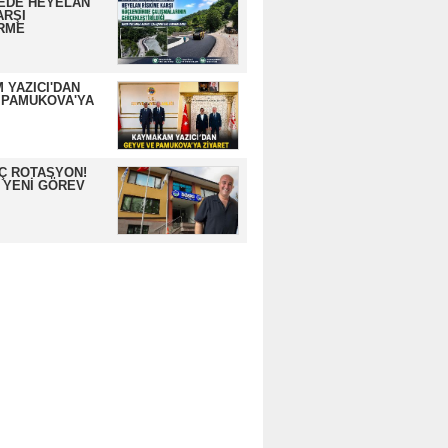
EDE HEYELAN
ARŞI
RME
 YAZICI'DAN
 PAMUKOVA'YA
İÇ ROTASYON!
 YENİ GÖREV