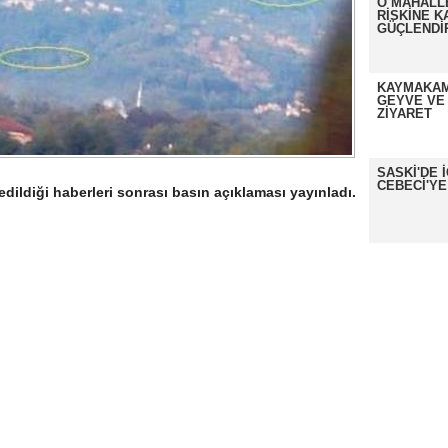
O MAHALL
RİSKİNE K
GÜÇLENDİ
KAYMAKAM
GEYVE VE
ZİYARET
SASKİ'DE 
CEBECİ'YE
dildiği haberleri sonrası basın açıklaması yayınladı.