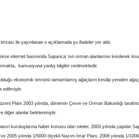
zası ile yayınlanan o açıklamada şu ifadeler yer aldı:
se internet basınında Sapanca' nın orman alanlarının kesilerek imar
çıkmakta, kamuoyuna yanlış bilgiler verilmektedir.
duğu ekonomik ömrünü tamamlamış ağaçların kesilip yeniden ağaçla
 edilmiştir.
zeni Planı 2003 yılında, dönemin Çevre ve Orman Bakanlığı tarafınd
e diğer alanlar belirlenmiştir.
basın kuruluşlarına haber konusu olan siteler, 2003 yılında yapılan
n ve 2005 yılında 1/5000 ölçekli Nazım İmar Planı, 2008 yılında 1/100