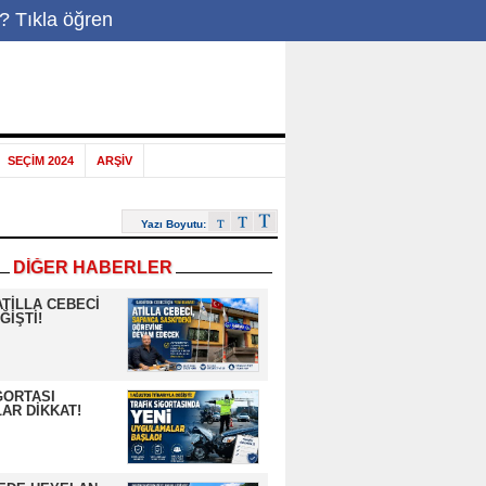
? Tıkla öğren
-Posta
|
SEÇİM 2024
ARŞİV
Yazı Boyutu:
DİĞER HABERLER
ATİLLA CEBECİ
ĞİŞTİ!
GORTASI
AR DİKKAT!