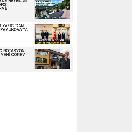
EDE HEYELAN
ARŞI
RME
 YAZICI'DAN
 PAMUKOVA'YA
İÇ ROTASYON!
 YENİ GÖREV