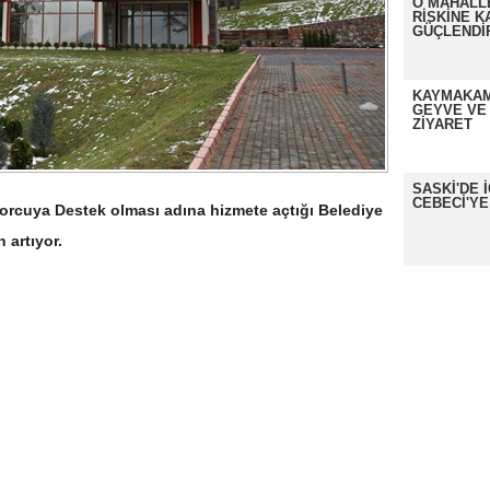
O MAHALL
RİSKİNE K
GÜÇLENDİ
KAYMAKAM
GEYVE VE
ZİYARET
SASKİ'DE 
CEBECİ'YE
orcuya Destek olması adına hizmete açtığı Belediye
 artıyor.