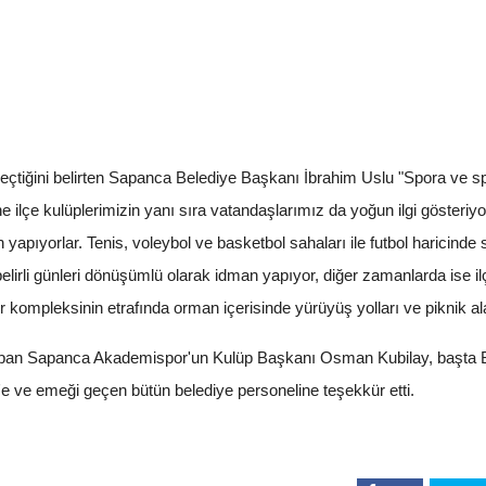
eçtiğini belirten Sapanca Belediye Başkanı İbrahim Uslu "Spora ve 
çe kulüplerimizin yanı sıra vatandaşlarımız da yoğun ilgi gösteriyor
 yapıyorlar. Tenis, voleybol ve basketbol sahaları ile futbol haricin
 belirli günleri dönüşümlü olarak idman yapıyor, diğer zamanlarda ise i
or kompleksinin etrafında orman içerisinde yürüyüş yolları ve piknik al
pan Sapanca Akademispor'un Kulüp Başkanı Osman Kubilay, başta Be
 ve emeği geçen bütün belediye personeline teşekkür etti.