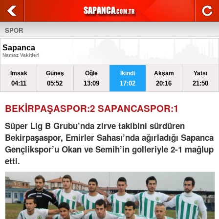
SPOR
Sapanca
Namaz Vakitleri
İmsak
Güneş
Öğle
İkindi
Akşam
Yatsı
04:11
05:52
13:09
17:02
20:16
21:50
BEKİRPAŞASPOR:2 SAPANCASPOR:1
Süper Lig B Grubu’nda zirve takibini sürdüren
Bekirpaşaspor, Emirler Sahası’nda ağırladığı Sapanca
Gençlikspor’u Okan ve Semih’in golleriyle 2-1 mağlup
etti.