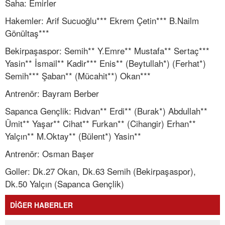
Saha: Emirler
Hakemler: Arif Sucuoğlu*** Ekrem Çetin*** B.Nailm
Gönültaş***
Bekirpaşaspor: Semih** Y.Emre** Mustafa** Sertaç***
Yasin** İsmail** Kadir*** Enis** (Beytullah*) (Ferhat*)
Semih*** Şaban** (Mücahit**) Okan***
Antrenör: Bayram Berber
Sapanca Gençlik: Rıdvan** Erdi** (Burak*) Abdullah**
Ümit** Yaşar** Cihat** Furkan** (Cihangir) Erhan**
Yalçın** M.Oktay** (Bülent*) Yasin**
Antrenör: Osman Başer
Goller: Dk.27 Okan, Dk.63 Semih (Bekirpaşaspor),
Dk.50 Yalçın (Sapanca Gençlik)
DİĞER HABERLER