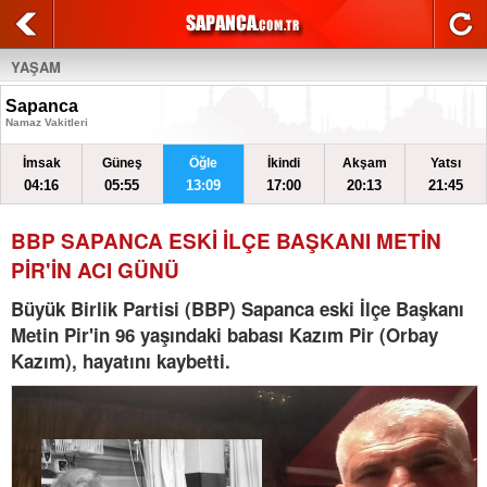
YAŞAM
Sapanca
Namaz Vakitleri
İmsak
Güneş
Öğle
İkindi
Akşam
Yatsı
04:16
05:55
13:09
17:00
20:13
21:45
BBP SAPANCA ESKİ İLÇE BAŞKANI METİN
PİR'İN ACI GÜNÜ
Büyük Birlik Partisi (BBP) Sapanca eski İlçe Başkanı
Metin Pir'in 96 yaşındaki babası Kazım Pir (Orbay
Kazım), hayatını kaybetti.