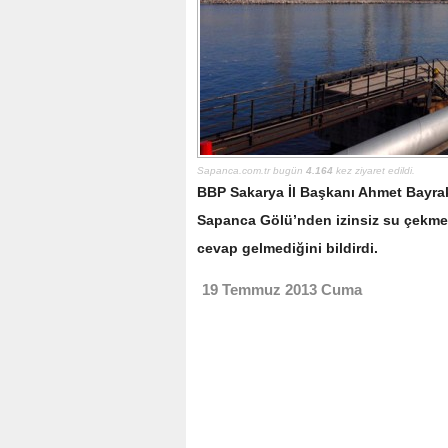
Sapanca.com.tr bugün
4.164
kez ziyaret edildi.
BBP Sakarya İl Başkanı Ahmet Bayrak
Sapanca Gölü’nden izinsiz su çekmesi 
cevap gelmediğini bildirdi.
19 Temmuz 2013 Cuma