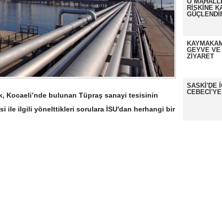
O MAHALL
RİSKİNE K
GÜÇLENDİ
KAYMAKAM
GEYVE VE
ZİYARET
SASKİ'DE 
CEBECİ'YE
, Kocaeli’nde bulunan Tüpraş sanayi tesisinin
ile ilgili yönelttikleri sorulara İSU'dan herhangi bir