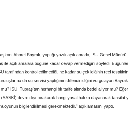
Başkanı Ahmet Bayrak, yaptığı yazılı açıklamada, İSU Genel Müdürü İl
raş ile açıklamalara bugüne kadar cevap vermediğini söyledi. Bugün
 tarafından kontrol edilmediği, ne kadar su çekildiğinin reel tespitini
ruluşlarına da su servisi yaptığının dillendirildiğini vurgulayan Bayra
 mu? İSU, Tüpraş'tan herhangi bir tarife altında bedel alıyor mu? Eğer
 (SASKİ) devre dışı bırakarak hangi yasal hakka dayanarak tahsilat 
uoyunun bilgilendirilmesi gerekmektedir." açıklamasını yaptı.