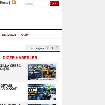
-Posta
|
SEÇİM 2024
ARŞİV
Yazı Boyutu:
DİĞER HABERLER
ATİLLA CEBECİ
ĞİŞTİ!
GORTASI
AR DİKKAT!