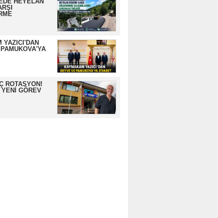
EDE HEYELAN
ARŞI
RME
 YAZICI'DAN
 PAMUKOVA'YA
İÇ ROTASYON!
 YENİ GÖREV