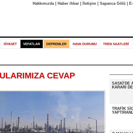
Hakkımızda
|
Haber ihbar
|
İletişim
|
Sapanca Gölü
|
E
SİYASET
VEFATLAR
DEPREMLER
HAVA DURUMU
TREN SAATLERİ
ULARIMIZA CEVAP
SASKİ'DE 
KARARI DE
TRAFİK Sİ
YAPTIRANL