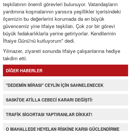
teşkilatının önemli görevleri bulunuyor. Vatandaşların
yardımına koşmalarının yanısıra yeşillikler içerisindeki
ilçemizin bu değerlerini korumada da en büyük
güvencemiz yine itfaiye teşkilatı. Çok zor bir görevi
büyük fedakarlıklarla yerine getiriyorlar. Kendilerinin
İftaiye Günü'nü kutluyorum" dedi.
Yılmazer, ziyareti sonunda itfaiye çalışanlarına hediye
takdim etti.
DİĞER HABERLER
''DEDEMİN MİRASI'' CEYLİN İÇİN SAHNELENECEK
SASKİ'DE ATİLLA CEBECİ KARARI DEĞİŞTİ!
TRAFİK SİGORTASI YAPTIRANLAR DİKKAT!
O MAHALLEDE HEYELAN RİSKİNE KARŞI GÜÇLENDİRME