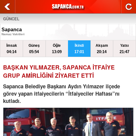
GÜNCEL
Sapanca
Namaz Vakitleri
İmsak
Güneş
Öğle
İkindi
Akşam
Yatsı
04:14
05:54
13:09
17:01
20:14
21:47
BAŞKAN YILMAZER, SAPANCA İTFAİYE
GRUP AMİRLİĞİNİ ZİYARET ETTİ
Sapanca Belediye Başkanı Aydın Yılmazer ilçede
görev yapan itfaiyecilerin “İtfaiyeciler Haftası”nı
kutladı.