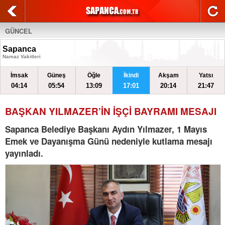
GÜNCEL
Sapanca
Namaz Vakitleri
İmsak
Güneş
Öğle
İkindi
Akşam
Yatsı
04:14
05:54
13:09
17:01
20:14
21:47
BAŞKAN YILMAZER’İN İŞÇİ BAYRAMI MESAJI
Sapanca Belediye Başkanı Aydın Yılmazer, 1 Mayıs
Emek ve Dayanışma Günü nedeniyle kutlama mesajı
yayınladı.