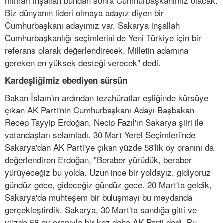
mimarı inşallah bundan sonra Cumhurbaşkanımız olacak.
Biz dünyanın lideri olmaya adayız diyen bir
Cumhurbaşkanı adayımız var. Sakarya inşallah
Cumhurbaşkanlığı seçimlerini de Yeni Türkiye için bir
referans olarak değerlendirecek. Milletin adamına
gereken en yüksek desteği verecek" dedi.
Kardeşliğimiz ebediyen sürsün
Bakan İslam'ın ardından tezahüratlar eşliğinde kürsüye
çıkan AK Parti'nin Cumhurbaşkanı Adayı Başbakan
Recep Tayyip Erdoğan, Necip Fazıl'ın Sakarya şiiri ile
vatandaşları selamladı. 30 Mart Yerel Seçimleri'nde
Sakarya'dan AK Parti'ye çıkan yüzde 58'lik oy oranını da
değerlendiren Erdoğan, "Beraber yürüdük, beraber
yürüyeceğiz bu yolda. Uzun ince bir yoldayız, gidiyoruz
gündüz gece, gideceğiz gündüz gece. 20 Mart'ta geldik,
Sakarya'da muhteşem bir buluşmayı bu meydanda
gerçekleştirdik. Sakarya, 30 Mart'ta sandığa gitti ve
yüzde 58 oy oranıyla bir kez daha AK Parti dedi. Bu