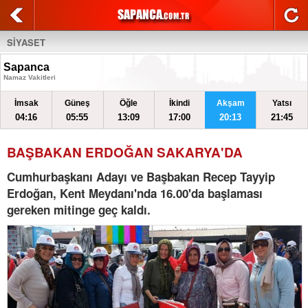
SİYASET
Sapanca
Namaz Vakitleri
İmsak
Güneş
Öğle
İkindi
Akşam
Yatsı
04:16
05:55
13:09
17:00
20:13
21:45
BAŞBAKAN ERDOĞAN SAKARYA'DA
Cumhurbaşkanı Adayı ve Başbakan Recep Tayyip
Erdoğan, Kent Meydanı'nda 16.00'da başlaması
gereken mitinge geç kaldı.