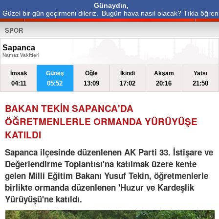
Günaydın,
Güzel bir gün geçirmeni dileriz.
Bugün hava nasıl olacak? Tıkla öğren
SPOR
Sapanca
Namaz Vakitleri
İmsak
Güneş
Öğle
İkindi
Akşam
Yatsı
04:11
05:52
13:09
17:02
20:16
21:50
BAKAN TEKİN SAPANCA'DA
ÖĞRETMENLERLE ORMANDA YÜRÜYÜŞE
KATILDI
Sapanca ilçesinde düzenlenen AK Parti 33. İstişare ve
Değerlendirme Toplantısı'na katılmak üzere kente
gelen Milli Eğitim Bakanı Yusuf Tekin, öğretmenlerle
birlikte ormanda düzenlenen 'Huzur ve Kardeşlik
Yürüyüşü'ne katıldı.