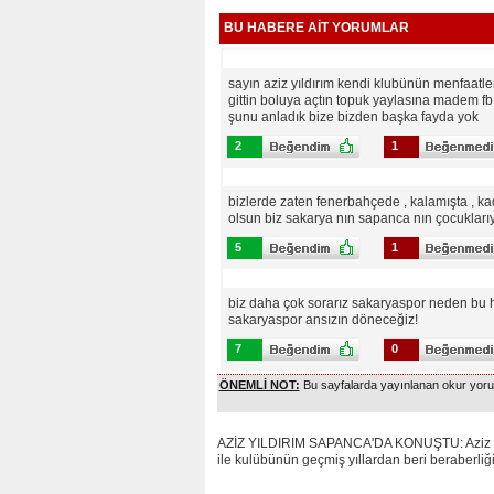
BU HABERE AİT YORUMLAR
sayın aziz yıldırım kendi klubünün menfaatler
gittin boluya açtın topuk yaylasına madem fb 
şunu anladık bize bizden başka fayda yok
2
1
bizlerde zaten fenerbahçede , kalamışta , kad
olsun biz sakarya nın sapanca nın çocuklarıy
5
1
biz daha çok sorarız sakaryaspor neden bu h
sakaryaspor ansızın döneceğiz!
7
0
ÖNEMLİ NOT:
Bu sayfalarda yayınlanan okur yoruml
AZİZ YILDIRIM SAPANCA'DA KONUŞTU: Aziz Yıld
ile kulübünün geçmiş yıllardan beri beraberliğ