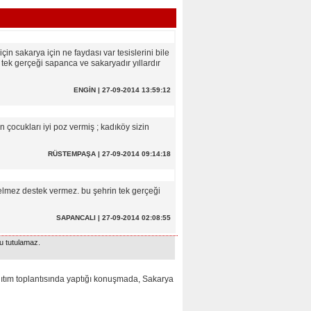
n sakarya için ne faydası var tesislerini bile
 tek gerçeği sapanca ve sakaryadır yıllardır
ENGİN | 27-09-2014 13:59:12
 çocukları iyi poz vermiş ; kadıköy sizin
RÜSTEMPAŞA | 27-09-2014 09:14:18
elmez destek vermez. bu şehrin tek gerçeği
SAPANCALI | 27-09-2014 02:08:55
u tutulamaz.
tım toplantısında yaptığı konuşmada, Sakarya