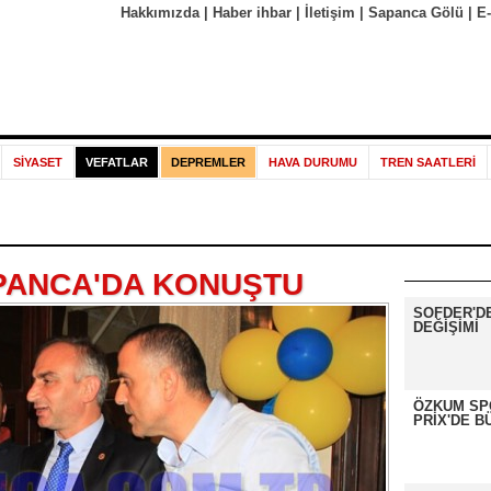
Hakkımızda
|
Haber ihbar
|
İletişim
|
Sapanca Gölü
|
E
SİYASET
VEFATLAR
DEPREMLER
HAVA DURUMU
TREN SAATLERİ
APANCA'DA KONUŞTU
SOFDER'D
DEĞİŞİMİ
ÖZKUM SP
PRİX'DE B