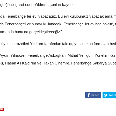
ştüğüne işaret eden Yıldırım, şunları kaydetti:
rada Fenerbahçeliler evi yapacağız. Bu evi kulübümüz yapacak ama mal
 Fenerbahçeliler burayı kullanacak. Fenerbahçeliler evinde havuz, te
 zamanda bunu da gerçekleştireceğiz."
esine rozetleri Yıldırım tarafından takıldı, yeni sezon formaları hedi
Aydın Yılmazer, Fenerbahçe Asbaşkanı Mithat Yenigün, Yönetim Kur
rsu, Hasan Ali Kaldırım ve Hakan Çinemre, Fenerbahçe Sakarya Şubes
Beğen
Tweet