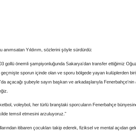
 anımsatan Yıldırım, sözlerini şöyle sürdürdü:
03 gollü önemli şampiyonluğunda Sakarya'dan transfer ettiğimiz Oğuz
 geçmişte sporun içinde olan ve sporu bölgede yayan kulüplerden biri
da açacağı şubeyle sayın başkan ve arkadaşlarıyla Fenerbahçe'nin a
eğiz.
tbol, voleybol, her türlü branştaki sporcuların Fenerbahçe bünyesin
kilde temsil etmesini arzuluyoruz."
ullarından itibaren çocukları takip ederek, fiziksel ve mental açıdan gel