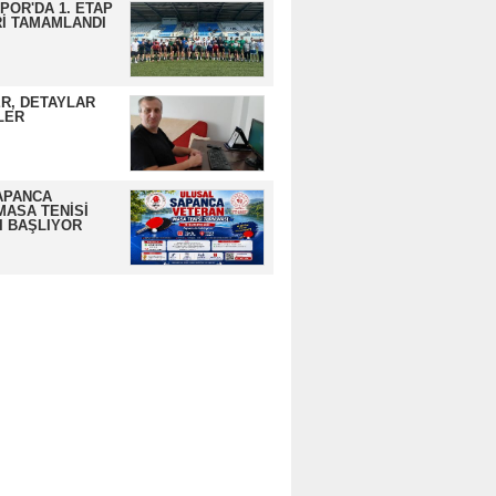
OR'DA 1. ETAP
İ TAMAMLANDI
R, DETAYLAR
LER
APANCA
MASA TENİSİ
I BAŞLIYOR