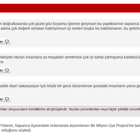
i doğrultusunda çok güzel göz boyama işlerine giriyosun bu yaptıklarının sapanca içi
adına çok değerli simaları hatırlıyorsun içi neden boştur bu hatırlamanın. bu şehrin
ıköyde oturan insanlarız ya maşallah semtimize çok iyi sahip çıkmışsınız.kadıköy'ün
ız.
alde diye! sakaryaspor için böyle bir gece düzenlense şuradaki insanların yarısı g
arı okuyucuların kendilerine ait görüşlerdir. Yazılan yorumlardan veya hiçbir şekilde soruml
ırım, Sapanca ilçesindeki restoranda düzenlenen Bir Milyon Üye Projesi'nin tanı
i olduğunu söyledi.