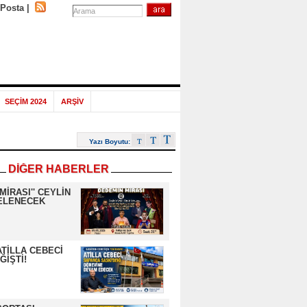
-Posta
|
SEÇİM 2024
ARŞİV
Yazı Boyutu:
DİĞER HABERLER
MİRASI'' CEYLİN
NELENECEK
ATİLLA CEBECİ
ĞİŞTİ!