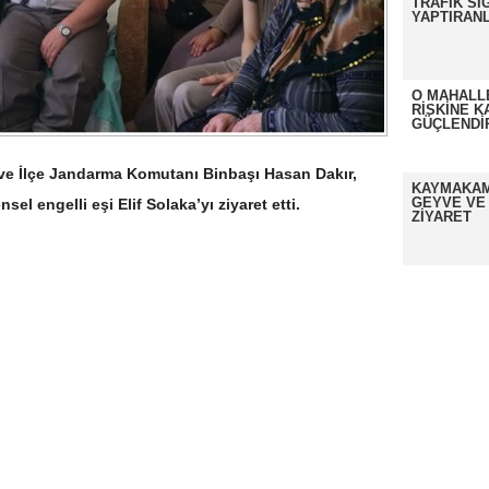
TRAFİK Sİ
YAPTIRANL
O MAHALL
RİSKİNE K
GÜÇLENDİ
 İlçe Jandarma Komutanı Binbaşı Hasan Dakır,
KAYMAKAM
GEYVE VE
l engelli eşi Elif Solaka’yı ziyaret etti.
ZİYARET