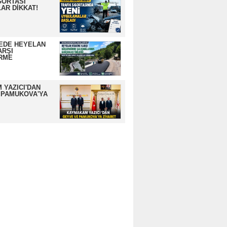
GORTASI
AR DİKKAT!
EDE HEYELAN
ARŞI
RME
 YAZICI'DAN
 PAMUKOVA'YA