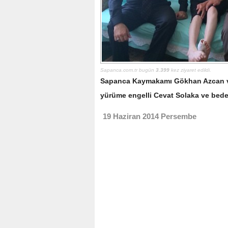
Sapanca.com.tr bugün
3.399
kez ziyaret edildi.
Sapanca Kaymakamı Gökhan Azcan ve
yürüme engelli Cevat Solaka ve bedense
19 Haziran 2014 Persembe