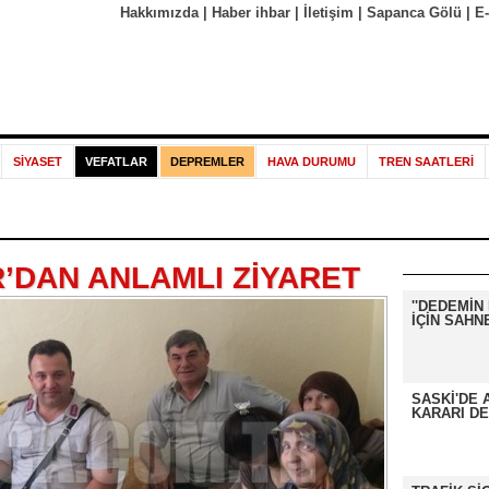
Hakkımızda
|
Haber ihbar
|
İletişim
|
Sapanca Gölü
|
E
SİYASET
VEFATLAR
DEPREMLER
HAVA DURUMU
TREN SAATLERİ
’DAN ANLAMLI ZİYARET
''DEDEMİN 
İÇİN SAH
SASKİ'DE 
KARARI DE