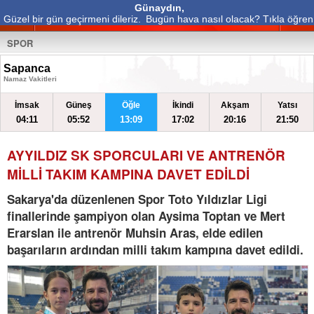
Günaydın,
Güzel bir gün geçirmeni dileriz.
Bugün hava nasıl olacak? Tıkla öğren
SPOR
Sapanca
Namaz Vakitleri
İmsak
Güneş
Öğle
İkindi
Akşam
Yatsı
04:11
05:52
13:09
17:02
20:16
21:50
AYYILDIZ SK SPORCULARI VE ANTRENÖR
MİLLİ TAKIM KAMPINA DAVET EDİLDİ
Sakarya'da düzenlenen Spor Toto Yıldızlar Ligi
finallerinde şampiyon olan Aysima Toptan ve Mert
Erarslan ile antrenör Muhsin Aras, elde edilen
başarıların ardından milli takım kampına davet edildi.