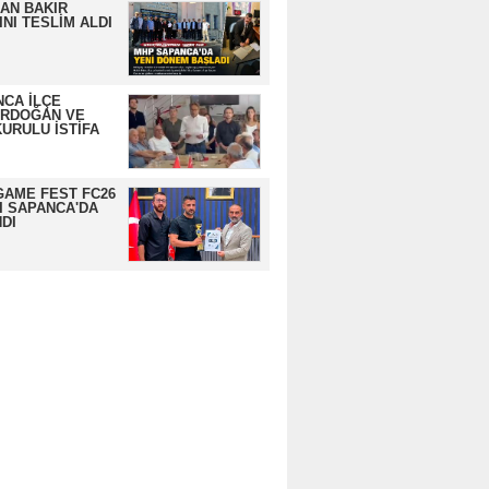
AN BAKIR
NI TESLİM ALDI
CA İLÇE
ERDOĞAN VE
URULU İSTİFA
GAME FEST FC26
I SAPANCA'DA
DI