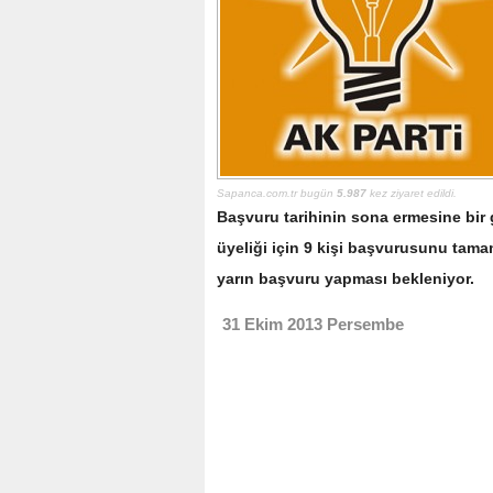
Sapanca.com.tr bugün
5.987
kez ziyaret edildi.
Başvuru tarihinin sona ermesine bir
üyeliği için 9 kişi başvurusunu tama
yarın başvuru yapması bekleniyor.
31 Ekim 2013 Persembe