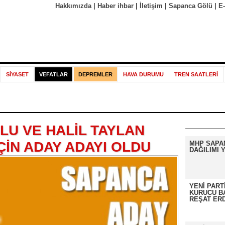
Hakkımızda
|
Haber ihbar
|
İletişim
|
Sapanca Gölü
|
E
SİYASET
VEFATLAR
DEPREMLER
HAVA DURUMU
TREN SAATLERİ
LU VE HALİL TAYLAN
İÇİN ADAY ADAYI OLDU
MHP SAPA
DAĞILIMI Y
YENİ PART
KURUCU B
REŞAT ER