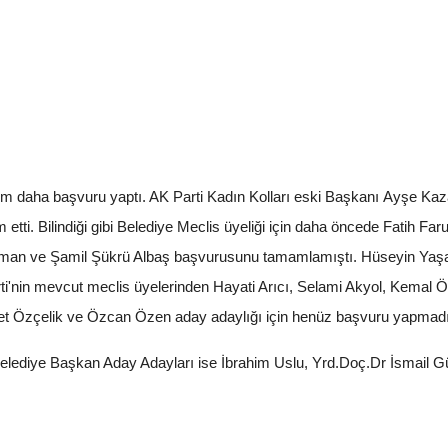
sim daha başvuru yaptı. AK Parti Kadın Kolları eski Başkanı Ayşe Kaz
im etti. Bilindiği gibi Belediye Meclis üyeliği için daha öncede Fatih Fa
man ve Şamil Şükrü Albaş başvurusunu tamamlamıştı. Hüseyin Yaşar
Parti'nin mevcut meclis üyelerinden Hayati Arıcı, Selami Akyol, Kema
hmet Özçelik ve Özcan Özen aday adaylığı için henüz başvuru yapmadı
 Belediye Başkan Aday Adayları ise İbrahim Uslu, Yrd.Doç.Dr İsmail