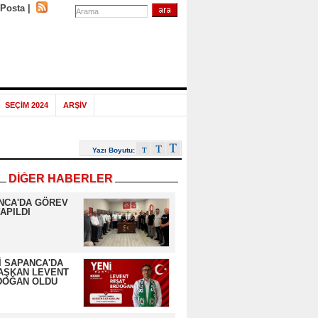
-Posta
|
SEÇİM 2024
ARŞİV
Yazı Boyutu:
DİĞER HABERLER
NCA'DA GÖREV
APILDI
İ SAPANCA'DA
AŞKAN LEVENT
DOĞAN OLDU