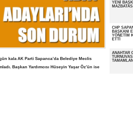
YENİ BAŞK
MAZBATASI
CHP SAPAN
BAŞKANI 
YÖNETİM K
ETTİ
ANAHTAR 
TURNUVAS
 gün kala AK Parti Sapanca’da Belediye Meclis
TAMAMLAN
mladı. Başkan Yardımcısı Hüseyin Yaşar Öz’ün ise