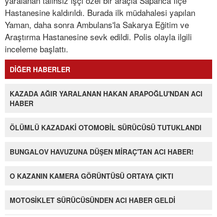
yaralanan talihsiz işçi özel bir araçla Sapanca İlçe
Hastanesine kaldırıldı. Burada ilk müdahalesi yapılan
Yaman, daha sonra Ambulans'la Sakarya Eğitim ve
Araştırma Hastanesine sevk edildi. Polis olayla ilgili
inceleme başlattı.
DİĞER HABERLER
KAZADA AĞIR YARALANAN HAKAN ARAPOĞLU'NDAN ACI
HABER
ÖLÜMLÜ KAZADAKİ OTOMOBİL SÜRÜCÜSÜ TUTUKLANDI
BUNGALOV HAVUZUNA DÜŞEN MİRAÇ'TAN ACI HABER!
O KAZANIN KAMERA GÖRÜNTÜSÜ ORTAYA ÇIKTI
MOTOSİKLET SÜRÜCÜSÜNDEN ACI HABER GELDİ