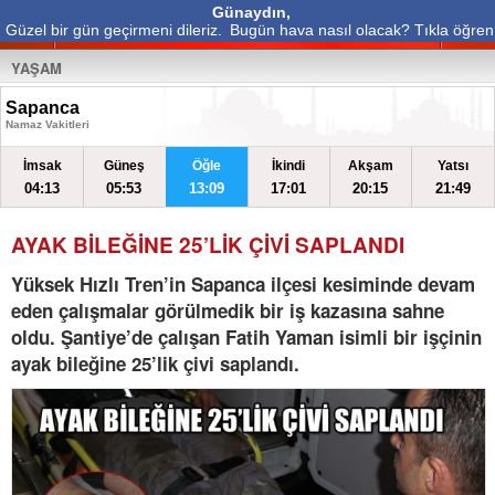
Günaydın,
Güzel bir gün geçirmeni dileriz.
Bugün hava nasıl olacak? Tıkla öğren
YAŞAM
Sapanca
Namaz Vakitleri
İmsak
Güneş
Öğle
İkindi
Akşam
Yatsı
04:13
05:53
13:09
17:01
20:15
21:49
AYAK BİLEĞİNE 25’LİK ÇİVİ SAPLANDI
Yüksek Hızlı Tren’in Sapanca ilçesi kesiminde devam
eden çalışmalar görülmedik bir iş kazasına sahne
oldu. Şantiye’de çalışan Fatih Yaman isimli bir işçinin
ayak bileğine 25’lik çivi saplandı.