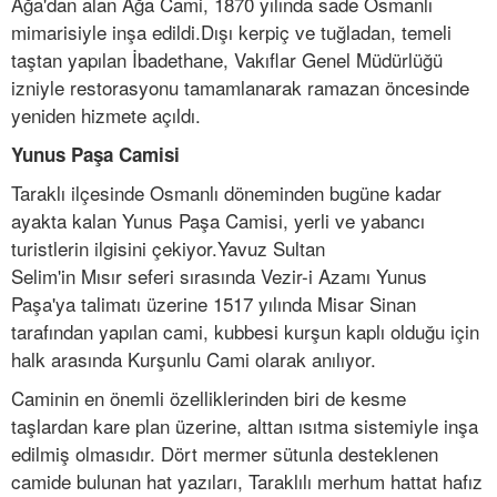
Ağa'dan alan Ağa Cami, 1870 yılında sade Osmanlı
mimarisiyle inşa edildi.Dışı kerpiç ve tuğladan, temeli
taştan yapılan İbadethane, Vakıflar Genel Müdürlüğü
izniyle restorasyonu tamamlanarak ramazan öncesinde
yeniden hizmete açıldı.
Yunus Paşa Camisi
Taraklı ilçesinde Osmanlı döneminden bugüne kadar
ayakta kalan Yunus Paşa Camisi, yerli ve yabancı
turistlerin ilgisini çekiyor.Yavuz Sultan
Selim'in Mısır seferi sırasında Vezir-i Azamı Yunus
Paşa'ya talimatı üzerine 1517 yılında Misar Sinan
tarafından yapılan cami, kubbesi kurşun kaplı olduğu için
halk arasında Kurşunlu Cami olarak anılıyor.
Caminin en önemli özelliklerinden biri de kesme
taşlardan kare plan üzerine, alttan ısıtma sistemiyle inşa
edilmiş olmasıdır. Dört mermer sütunla desteklenen
camide bulunan hat yazıları, Taraklılı merhum hattat hafız