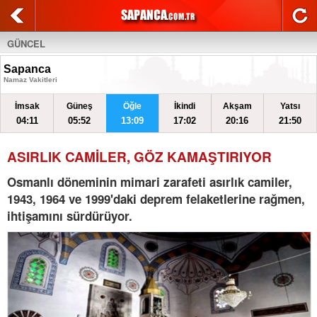
GÜNCEL
Sapanca
Namaz Vakitleri
İmsak
Güneş
Öğle
İkindi
Akşam
Yatsı
04:11
05:52
13:09
17:02
20:16
21:50
ASIRLIK CAMİLER, GÖZ KAMAŞTIRIYOR
Osmanlı döneminin mimari zarafeti asırlık camiler,
1943, 1964 ve 1999'daki deprem felaketlerine rağmen,
ihtişamını sürdürüyor.