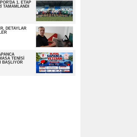
OR'DA 1. ETAP
İ TAMAMLANDI
R, DETAYLAR
LER
APANCA
MASA TENİSİ
I BAŞLIYOR