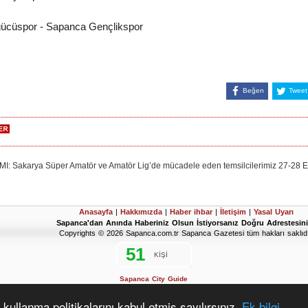
cüspor - Sapanca Gençlikspor
Beğen
Tweet
rya Süper Amatör ve Amatör Lig’de mücadele eden temsilcilerimiz 27-28 Eylül t
Anasayfa
|
Hakkımızda
|
Haber ihbar
|
İletişim
|
Yasal Uyarı
Sapanca'dan Anında Haberiniz Olsun İstiyorsanız Doğru Adrestesini
Copyrights © 2026 Sapanca.com.tr Sapanca Gazetesi tüm hakları saklıdı
Sapanca City Guide
2019 Sapanca Seçim Sonuçları
D'Hondt Meclis Üye Dağılımı Hesaplama Aracı
kullanma politikalarını kabul etmiş sayılırsınız.
Ek bilgi