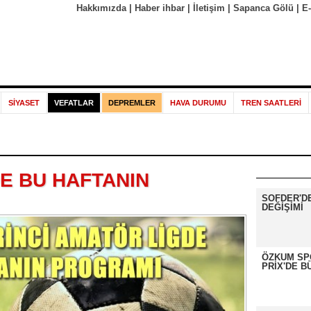
Hakkımızda
|
Haber ihbar
|
İletişim
|
Sapanca Gölü
|
E
SİYASET
VEFATLAR
DEPREMLER
HAVA DURUMU
TREN SAATLERİ
E BU HAFTANIN
SOFDER'D
DEĞİŞİMİ
ÖZKUM SP
PRİX'DE B