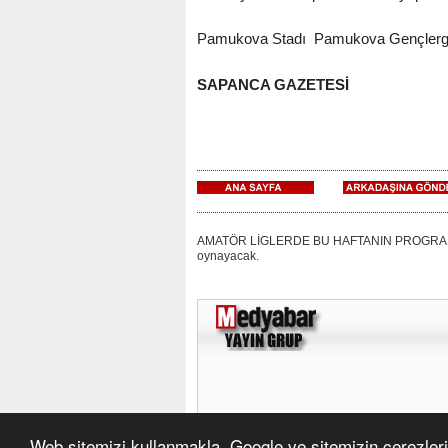
Pamukova Stadı Pamukova Gençlergü
SAPANCA GAZETESİ
AMATÖR LİGLERDE BU HAFTANIN PROGRAMI: Saka
oynayacak.
Web sitemizi kullanmakla, Google ve sitemizin çerezleri 