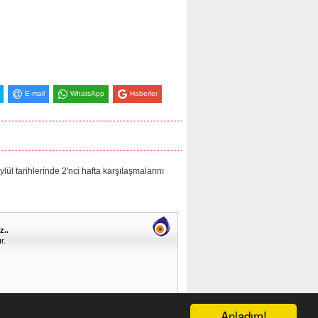
E-mail
WhatsApp
Haberler
arihlerinde 2'nci hafta karşılaşmalarını
z..
r.
Anladım!