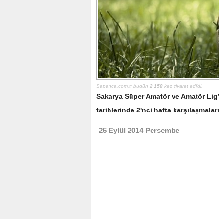
Sapanca.com.tr bugün
2.158
kez ziyaret edildi.
Sakarya Süper Amatör ve Amatör Lig’
tarihlerinde 2'nci hafta karşılaşmala
25 Eylül 2014 Persembe