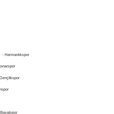
 - Harmanlıkspor
pınarspor
Gençlikspor
nspor
 Bayatspor