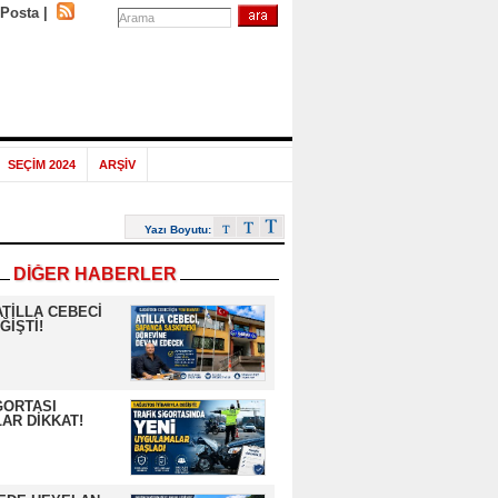
-Posta
|
SEÇİM 2024
ARŞİV
Yazı Boyutu:
DİĞER HABERLER
ATİLLA CEBECİ
ĞİŞTİ!
GORTASI
AR DİKKAT!