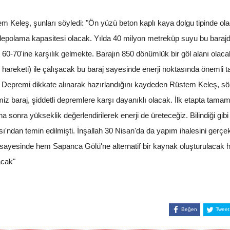
em Keleş, şunları söyledi: "Ön yüzü beton kaplı kaya dolgu tipinde ol
depolama kapasitesi olacak. Yılda 40 milyon metreküp suyu bu barajd
 60-70'ine karşılık gelmekte. Barajın 850 dönümlük bir göl alanı olac
areketi) ile çalışacak bu baraj sayesinde enerji noktasında önemli t
 Depremi dikkate alınarak hazırlandığını kaydeden Rüstem Keleş, sö
iz baraj, şiddetli depremlere karşı dayanıklı olacak. İlk etapta tama
onra yükseklik değerlendirilerek enerji de üreteceğiz. Bilindiği gibi ba
ası'ndan temin edilmişti. İnşallah 30 Nisan'da da yapım ihalesini gerç
sayesinde hem Sapanca Gölü'ne alternatif bir kaynak oluşturulacak h
acak"
Beğen
Tweet