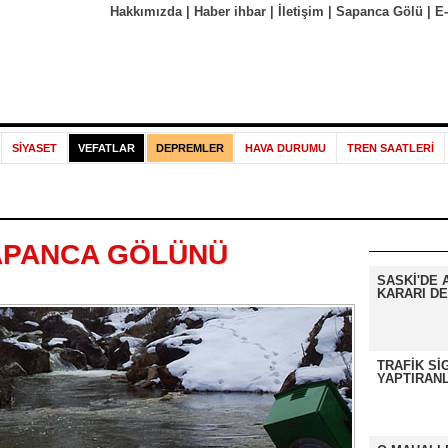
Hakkımızda
|
Haber ihbar
|
İletişim
|
Sapanca Gölü
|
E
SİYASET
VEFATLAR
DEPREMLER
HAVA DURUMU
TREN SAATLERİ
APANCA GÖLÜNÜ
SASKİ'DE 
KARARI DE
TRAFİK Sİ
YAPTIRANL