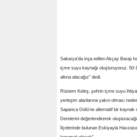
Sakarya'da inşa edilen Akçay Barajı h
içme suyu kaynağı oluşturuyoruz. 50-1
altına alacağız" dedi.
Rüstem Keleş, şehrin içme suyu ihtiyac
yerleşim alanlarına yakın olması neden
Sapanca Gölü'ne alternatif bir kaynak 
Derelerini değerlendirerek oluşturaca
İlçelerinde bulunan Eskiyayla Havzasın
korumalı olacak"