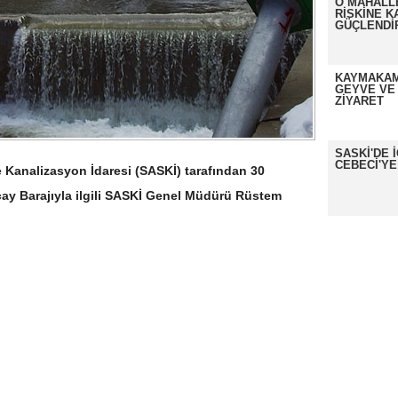
O MAHALL
RİSKİNE K
GÜÇLENDİ
KAYMAKAM
GEYVE VE
ZİYARET
SASKİ'DE 
CEBECİ'YE
 Kanalizasyon İdaresi (SASKİ) tarafından 30
çay Barajıyla ilgili SASKİ Genel Müdürü Rüstem
.