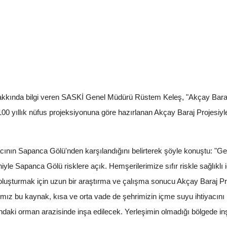
akkında bilgi veren SASKİ Genel Müdürü Rüstem Keleş, "Akçay Barajıy
00 yıllık nüfus projeksiyonuna göre hazırlanan Akçay Baraj Projesiyl
ının Sapanca Gölü'nden karşılandığını belirterek şöyle konuştu: "Ger
iyle Sapanca Gölü risklere açık. Hemşerilerimize sıfır riskle sağlıklı
oluşturmak için uzun bir araştırma ve çalışma sonucu Akçay Baraj Pr
ğımız bu kaynak, kısa ve orta vade de şehrimizin içme suyu ihtiyacı
daki orman arazisinde inşa edilecek. Yerleşimin olmadığı bölgede inş