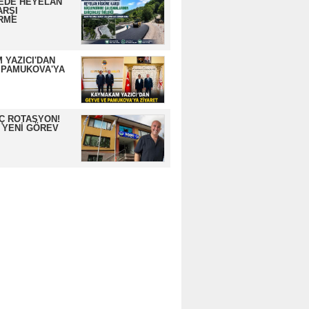
EDE HEYELAN
ARŞI
RME
 YAZICI'DAN
 PAMUKOVA'YA
İÇ ROTASYON!
 YENİ GÖREV