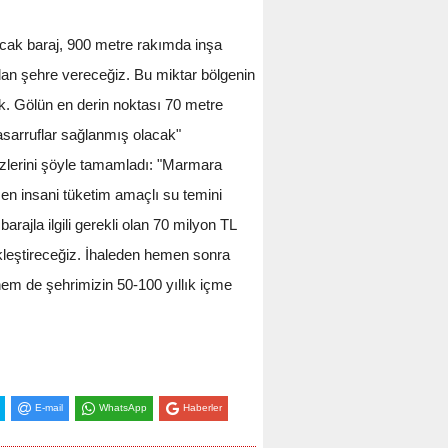
acak baraj, 900 metre rakımda inşa
an şehre vereceğiz. Bu miktar bölgenin
ak. Gölün en derin noktası 70 metre
asarruflar sağlanmış olacak"
zlerini şöyle tamamladı: "Marmara
men insani tüketim amaçlı su temini
rajla ilgili gerekli olan 70 milyon TL
ekleştireceğiz. İhaleden hemen sonra
em de şehrimizin 50-100 yıllık içme
E-mail
WhatsApp
Haberler