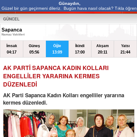
Günaydın,
Güzel bir gün geçirmeni dileriz.
Bugün hava nasıl olacak? Tıkla öğren
GÜNCEL
Sapanca
Namaz Vakitleri
İmsak
Güneş
Öğle
İkindi
Akşam
Yatsı
04:17
05:56
13:09
17:00
20:11
21:44
AK PARTİ SAPANCA KADIN KOLLARI
ENGELLİLER YARARINA KERMES
DÜZENLEDİ
AK Parti Sapanca Kadın Kolları engelliler yararına
kermes düzenledi.