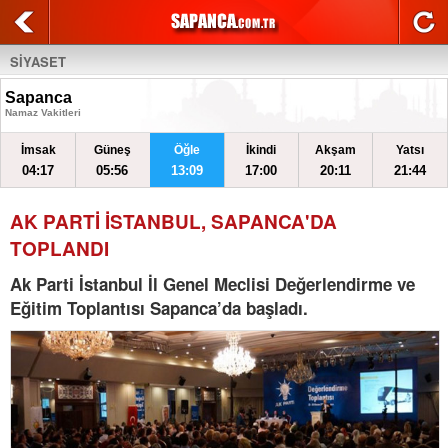
SİYASET
Sapanca
Namaz Vakitleri
İmsak
Güneş
Öğle
İkindi
Akşam
Yatsı
04:17
05:56
13:09
17:00
20:11
21:44
AK PARTİ İSTANBUL, SAPANCA'DA
TOPLANDI
Ak Parti İstanbul İl Genel Meclisi Değerlendirme ve
Eğitim Toplantısı Sapanca’da başladı.