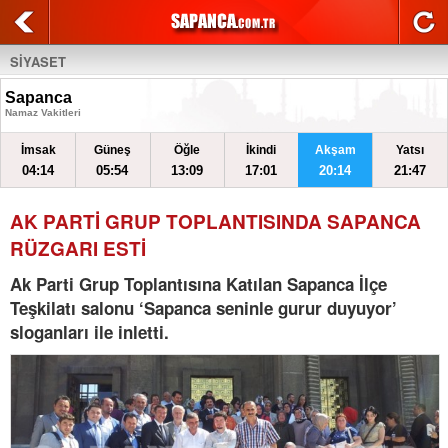
SİYASET
Sapanca
Namaz Vakitleri
İmsak
Güneş
Öğle
İkindi
Akşam
Yatsı
04:14
05:54
13:09
17:01
20:14
21:47
AK PARTİ GRUP TOPLANTISINDA SAPANCA
RÜZGARI ESTİ
Ak Parti Grup Toplantısına Katılan Sapanca İlçe
Teşkilatı salonu ‘Sapanca seninle gurur duyuyor’
sloganları ile inletti.