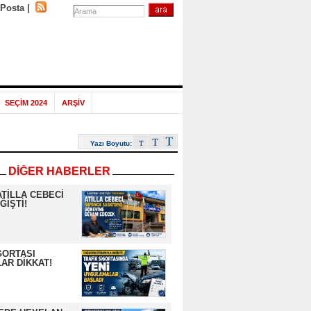
-Posta
|
SEÇİM 2024
ARŞİV
Yazı Boyutu:
DİĞER HABERLER
ATİLLA CEBECİ
ĞİŞTİ!
GORTASI
AR DİKKAT!