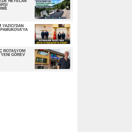
EDE HEYELAN
ARŞI
RME
 YAZICI'DAN
 PAMUKOVA'YA
İÇ ROTASYON!
 YENİ GÖREV