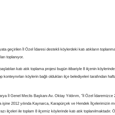
ta geçirilen İl Özel İdaresi destekli köylerdeki katı atıkların toplanm
arı toplanıyor.
aşlatılan katı atık toplama projesi bugün itibariyle 8 ilçenin köylerinde
 konteynırları köylerin bağlı oldukları ilçe belediyeleri tarafından haft
arya İl Genel Meclis Başkanı Av. Oktay Yıldırım, "İl Özel İdaremizce 2
ma işine 2012 yılında Kaynarca, Karapürçek ve Hendek İlçelerimizin mu
ı ilçeleri ile toplam 8 ilçemiz köylerinde katı atık toplanılmaktadır. Ö