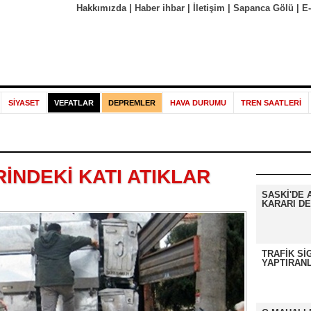
Hakkımızda
|
Haber ihbar
|
İletişim
|
Sapanca Gölü
|
E
SİYASET
VEFATLAR
DEPREMLER
HAVA DURUMU
TREN SAATLERİ
RİNDEKİ KATI ATIKLAR
SASKİ'DE 
KARARI DE
TRAFİK Sİ
YAPTIRANL