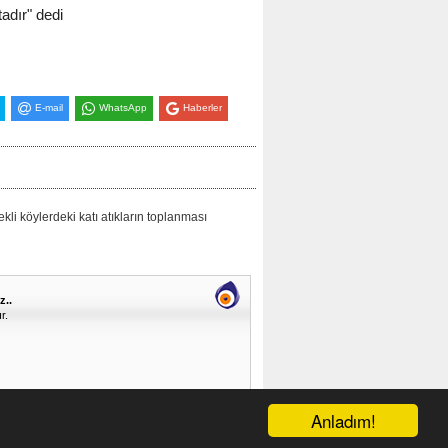
tadır" dedi
E-mail
WhatsApp
Haberler
 köylerdeki katı atıkların toplanması
z..
r.
Anladım!