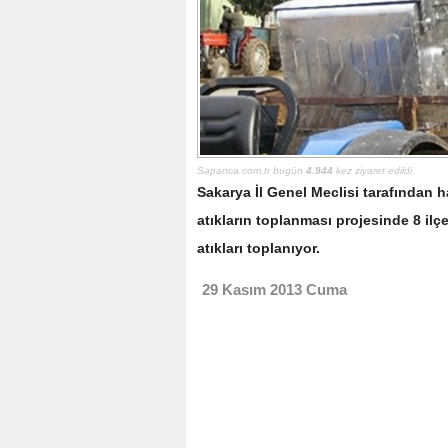
Sapanca.com.tr bugün
4.944
kez ziyaret edildi.
Sakarya İl Genel Meclisi tarafından ha
atıkların toplanması projesinde 8 ilç
atıkları toplanıyor.
29 Kasım 2013 Cuma