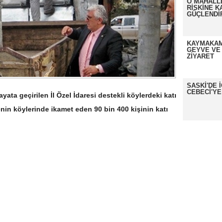
O MAHALL
RİSKİNE K
GÜÇLENDİ
KAYMAKAM
GEYVE VE
ZİYARET
SASKİ'DE 
CEBECİ'YE
yata geçirilen İl Özel İdaresi destekli köylerdeki katı
enin köylerinde ikamet eden 90 bin 400 kişinin katı