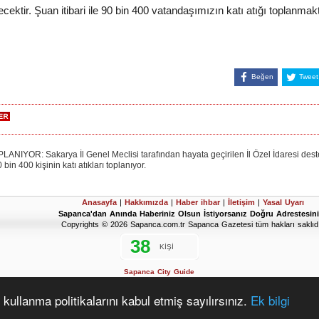
lecektir. Şuan itibari ile 90 bin 400 vatandaşımızın katı atığı toplanmak
Beğen
Tweet
OR: Sakarya İl Genel Meclisi tarafından hayata geçirilen İl Özel İdaresi destekli
in 400 kişinin katı atıkları toplanıyor.
Anasayfa
|
Hakkımızda
|
Haber ihbar
|
İletişim
|
Yasal Uyarı
Sapanca'dan Anında Haberiniz Olsun İstiyorsanız Doğru Adrestesini
Copyrights © 2026 Sapanca.com.tr Sapanca Gazetesi tüm hakları saklıdı
Sapanca City Guide
2019 Sapanca Seçim Sonuçları
D'Hondt Meclis Üye Dağılımı Hesaplama Aracı
kullanma politikalarını kabul etmiş sayılırsınız.
Ek bilgi
www.vahitarapoglu.tr