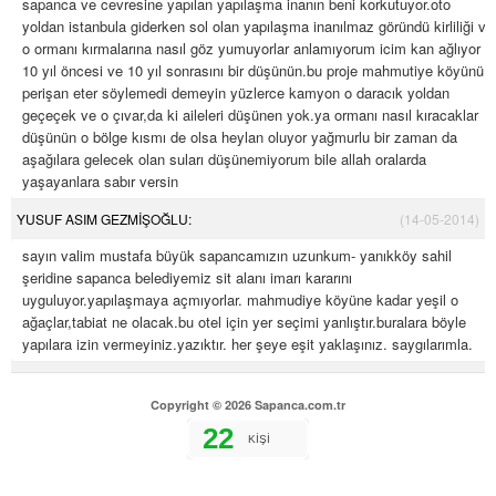
sapanca ve cevresine yapılan yapılaşma inanın beni korkutuyor.oto
yoldan istanbula giderken sol olan yapılaşma inanılmaz göründü kirliliği ve
o ormanı kırmalarına nasıl göz yumuyorlar anlamıyorum icim kan ağlıyor
10 yıl öncesi ve 10 yıl sonrasını bir düşünün.bu proje mahmutiye köyünü
perişan eter söylemedi demeyin yüzlerce kamyon o daracık yoldan
geçeçek ve o çıvar,da ki aileleri düşünen yok.ya ormanı nasıl kıracaklar
düşünün o bölge kısmı de olsa heylan oluyor yağmurlu bir zaman da
aşağılara gelecek olan suları düşünemiyorum bile allah oralarda
yaşayanlara sabır versin
YUSUF ASIM GEZMİŞOĞLU:
(14-05-2014)
sayın valim mustafa büyük sapancamızın uzunkum- yanıkköy sahil
şeridine sapanca belediyemiz sit alanı imarı kararını
uyguluyor.yapılaşmaya açmıyorlar. mahmudiye köyüne kadar yeşil o
ağaçlar,tabiat ne olacak.bu otel için yer seçimi yanlıştır.buralara böyle
yapılara izin vermeyiniz.yazıktır. her şeye eşit yaklaşınız. saygılarımla.
Copyright © 2026 Sapanca.com.tr