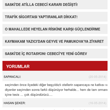
SASKİ'DE ATİLLA CEBECİ KARARI DEĞİŞTİ!
TRAFİK SİGORTASI YAPTIRANLAR DİKKAT!
O MAHALLEDE HEYELAN RİSKİNE KARŞI GÜÇLENDİRME
KAYMAKAM YAZICI'DAN GEYVE VE PAMUKOVA'YA ZİYARET
SASKİ'DE İÇ ROTASYON! CEBECİ'YE YENİ GÖREV
YORUMLAR
SAPANCALI:
(20-05-2014)
seçimden önce ilçedeki diğer beşyıldızlı otellerin sapancaya ne katkısı var
diyenler seçimden sonra farklı düşünüyor herhalde... hem de tam ormanın
içine tesis ... çok düşündürücü....
HASAN ŞEKER:
(16-05-2014)