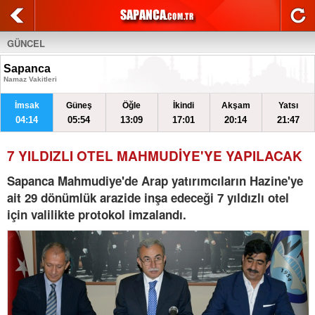
GÜNCEL
Sapanca
Namaz Vakitleri
İmsak
Güneş
Öğle
İkindi
Akşam
Yatsı
04:14
05:54
13:09
17:01
20:14
21:47
7 YILDIZLI OTEL MAHMUDİYE'YE YAPILACAK
Sapanca Mahmudiye'de Arap yatırımcıların Hazine'ye
ait 29 dönümlük arazide inşa edeceği 7 yıldızlı otel
için valilikte protokol imzalandı.