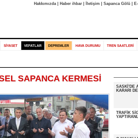
Hakkımızda
|
Haber ihbar
|
İletişim
|
Sapanca Gölü
|
E
SİYASET
VEFATLAR
DEPREMLER
HAVA DURUMU
TREN SAATLERİ
SEL SAPANCA KERMESİ
SASKİ'DE 
KARARI DE
TRAFİK Sİ
YAPTIRANL