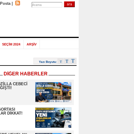
-Posta
|
SEÇİM 2024
ARŞİV
Yazı Boyutu:
DİĞER HABERLER
ATİLLA CEBECİ
ĞİŞTİ!
GORTASI
AR DİKKAT!