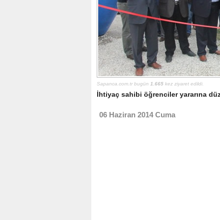
Sapanca.com.tr bugün
1.665
kez ziyaret edildi.
İhtiyaç sahibi öğrenciler yararına d
06 Haziran 2014 Cuma