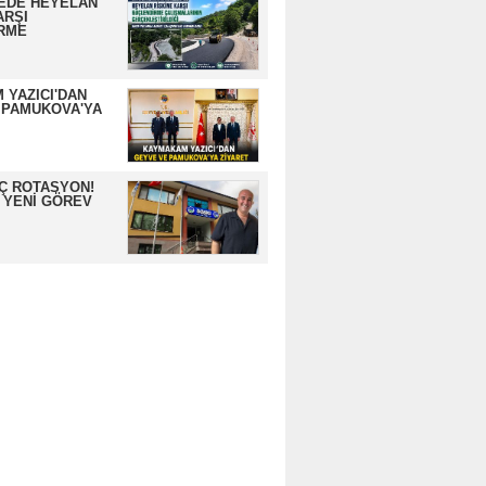
EDE HEYELAN
ARŞI
RME
 YAZICI'DAN
 PAMUKOVA'YA
İÇ ROTASYON!
 YENİ GÖREV