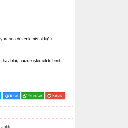
r yararına düzenlemiş olduğu
 havlular, nadide işlemeli tülbent,
E-mail
WhatsApp
Haberler
açıldı.