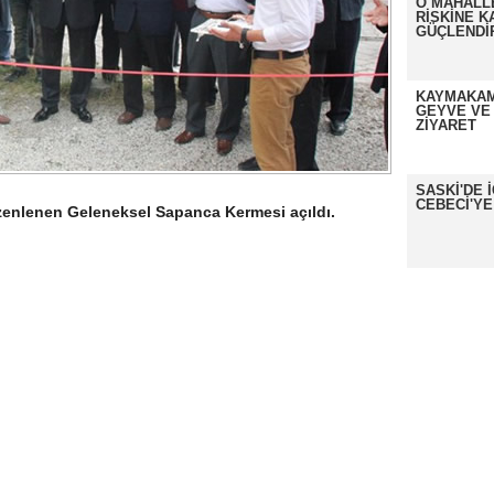
O MAHALL
RİSKİNE K
GÜÇLENDİ
KAYMAKAM
GEYVE VE
ZİYARET
SASKİ'DE 
CEBECİ'YE
üzenlenen Geleneksel Sapanca Kermesi açıldı.