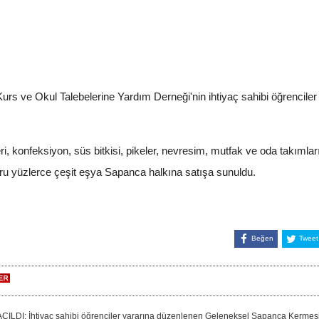
rs ve Okul Talebelerine Yardım Derneği'nin ihtiyaç sahibi öğrencile
, konfeksiyon, süs bitkisi, pikeler, nevresim, mutfak ve oda takımları,
u yüzlerce çeşit eşya Sapanca halkına satışa sunuldu.
Beğen
Tweet
 İhtiyaç sahibi öğrenciler yararına düzenlenen Geleneksel Sapanca Kermesi 