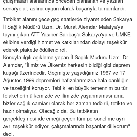
çalışmaları alanlarında önceden planlanan ve yazılan
senaryolar, aslına uygun olarak başarıyla tamamlandı.
Tatbikat alanını gece geç saatlerde ziyaret eden Sakarya
İl Sağlık Müdürü Uzm. Dr. Murat Alemdar Malatya'ya
tayini çıkan ATT Yasiner Sarıbaş'a Sakarya'ya ve UMKE
ekibine verdiği hizmet ve katkılarından dolayı teşekkür
ederek plaketle ödüllendirdi.
Konuyla ilgili açıklama yapan İl Sağlık Müdürü Uzm. Dr.
Alemdar, "İlimiz ve Ülkemiz herkesin bildiği gibi deprem
kuşağı üzerindedir. Geçmişte yaşadığımız 1967 ve 17
Ağustos 1999 depremleri hafızalarımızda hala canlılığını
ve tazeliğini koruyor. Tabi ki en büyük temennim bu tür
felaketlerin ülkemizde ve ilimizde yaşanmaması ama
bizler sağlık camiası olarak her zaman tedbirli, tetikte ve
hazır olmalıyız. Olacağız da. Bu tatbikatın
gerçekleşmesinde emeği geçen tüm personelime ayrı
ayrı teşekkür ediyor, çalışmalarında başarılar diliyorum"
dedi.