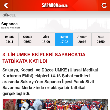
GÜNCEL
Sapanca
Namaz Vakitleri
İmsak
Güneş
Öğle
İkindi
Akşam
Yatsı
04:11
05:52
13:09
17:02
20:16
21:50
3 İLİN UMKE EKİPLERİ SAPANCA’DA
TATBİKATA KATILDI
Sakarya, Kocaeli ve Düzce UMKE (Ulusal Medikal
Kurtarma Ekibi) ekipleri 14-16 Şubat tarihleri
arasında Sakarya’nın Sapanca İlçesi Yanık Sivil
Savunma Merkezinde ortaklaşa bir tatbikat
gerçekleştirdi.