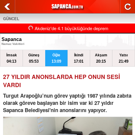
GÜNCEL
Akdeniz'de 4.1 büyüklüğünde deprem
Sapanca
Namaz Vakitleri
İmsak
Güneş
Öğle
İkindi
Akşam
Yatsı
04:13
05:53
13:09
17:01
20:15
21:49
27 YILDIR ANONSLARDA HEP ONUN SESİ
VARDI
Turgut Arapoğlu’nun görev yaptığı 1987 yılında zabıta
olarak göreve başlayan bir isim var ki 27 yıldır
Sapanca Belediyesi'nin anonslarını yapıyor.