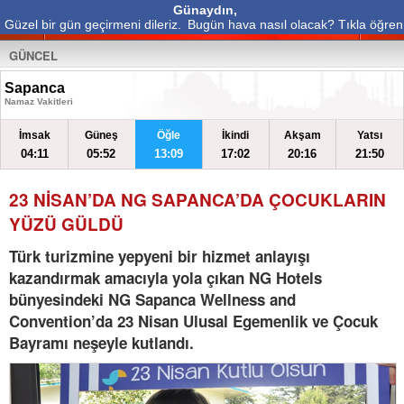
Günaydın,
Güzel bir gün geçirmeni dileriz.
Bugün hava nasıl olacak? Tıkla öğren
GÜNCEL
Sapanca
Namaz Vakitleri
İmsak
Güneş
Öğle
İkindi
Akşam
Yatsı
04:11
05:52
13:09
17:02
20:16
21:50
23 NİSAN’DA NG SAPANCA’DA ÇOCUKLARIN
YÜZÜ GÜLDÜ
Türk turizmine yepyeni bir hizmet anlayışı
kazandırmak amacıyla yola çıkan NG Hotels
bünyesindeki NG Sapanca Wellness and
Convention’da 23 Nisan Ulusal Egemenlik ve Çocuk
Bayramı neşeyle kutlandı.